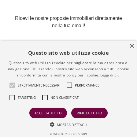
Newsletter Immobiliare
Ricevi le nostre proposte immobiliari direttamente
nella tua email!
×
Questo sito web utilizza cookie
Questo sito web utilizza i cookie per migliorare la tua esperienza di
navigazione. Utilizzando il nostro sito web acconsenti a tutti i cookie
in conformità con la nostra policy per i cookie.
Leggi di più
STRETTAMENTE NECESSARI
PERFORMANCE
Admin
|
Informativa Privacy
|
Informativa Cookie
|
Revoca
Consensi
TARGETING
NON CLASSIFICATI
© Copyright 2026 - Obiettivo Casa - All Rights reserved -
Part. IVA 11167401006
ACCETTA TUTTO
RIFIUTA TUTTO
Iscritto al Ruolo Agente Immobiliare n° 12162 del
MOSTRA DETTAGLI
23.03.2012 della CCIAA di Roma - REA n° 1283738
Chat via WhatsApp
POWERED BY COOKIESCRIPT